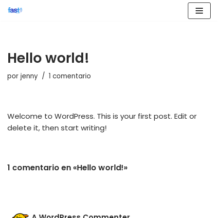
Saltar
al
contenido
Hello world!
por
jenny
1 comentario
Welcome to WordPress. This is your first post. Edit or
delete it, then start writing!
1 comentario en «Hello world!»
A WordPress Commenter